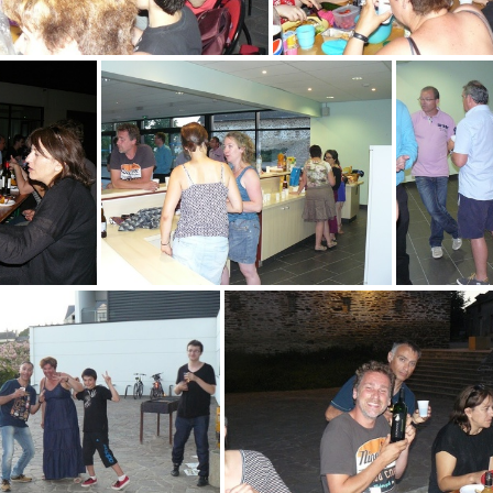
P1070657-grand
P1070658-gr
and
P1070651-grand
P