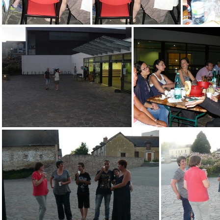
P1070663-grand
P1070664-grand
P1070660-grand
P1070662-gr