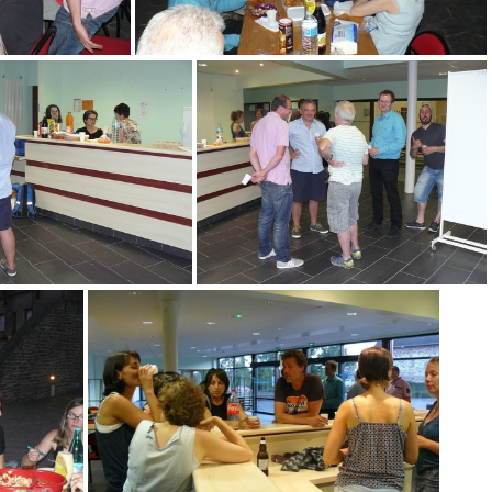
and
P1070659-grand
1070652-grand
P1070653-grand