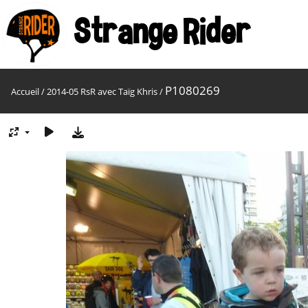
Strange Rider
P1080269
Accueil
/
2014-05 RsR avec Taïg Khris
/