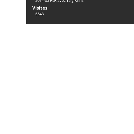
2014-05 RsR avec Taïg Khris
Visites
6548