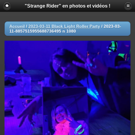
"Strange Rider" en photos et vidéos !
Accueil
/
2023-03-11 Black Light Roller Party
/
2023-03-
11-8857515955688736495 n 1080