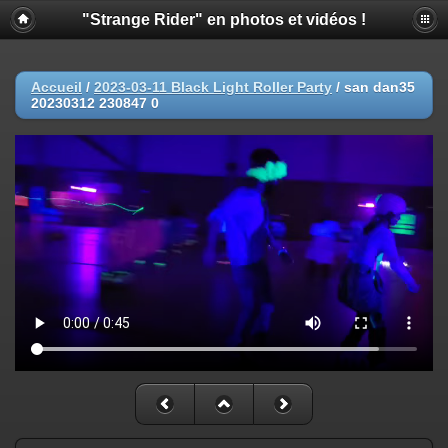
"Strange Rider" en photos et vidéos !
Accueil
/
2023-03-11 Black Light Roller Party
/
san dan35
20230312 230847 0