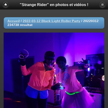
"Strange Rider" en photos et vidéos !
Accueil
/
2022-03-12 Black Light Roller Party
/
20220312
234738 resultat