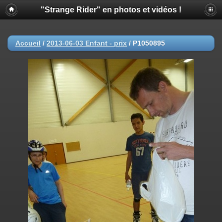
"Strange Rider" en photos et vidéos !
Accueil
/
2013-06-03 Enfant - prix
/
P1050895