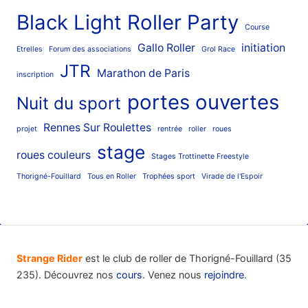
Black Light Roller Party
Course
Gallo Roller
initiation
Etrelles
Forum des associations
Grol Race
JTR
Marathon de Paris
inscription
portes ouvertes
Nuit du sport
Rennes Sur Roulettes
projet
rentrée
roller
roues
stage
roues couleurs
Stages Trottinette Freestyle
Thorigné-Fouillard
Tous en Roller
Trophées sport
Virade de l'Espoir
Strange Rider
est le club de roller de Thorigné-Fouillard (35
235). Découvrez nos
cours
. Venez nous
rejoindre
.