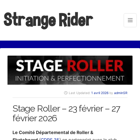
Strange Rider
Last Updated:
1 avril 2026
by
adminSR
Stage Roller – 23 février – 27
février 2026
Le Comité Départemental de Roller &
Skateboard
(
CDRS 35
) en partenariat avec le club