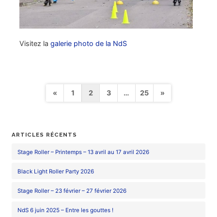
Visitez la
galerie photo de la NdS
Pagination
«
1
2
3
…
25
»
des
publications
ARTICLES RÉCENTS
Stage Roller – Printemps – 13 avril au 17 avril 2026
Black Light Roller Party 2026
Stage Roller – 23 février – 27 février 2026
NdS 6 juin 2025 – Entre les gouttes !