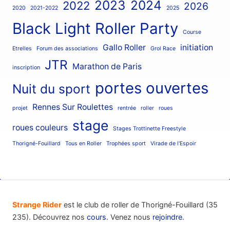
2023
2024
2022
2026
2020
2021-2022
2025
Black Light Roller Party
Course
Gallo Roller
initiation
Etrelles
Forum des associations
Grol Race
JTR
Marathon de Paris
inscription
portes ouvertes
Nuit du sport
Rennes Sur Roulettes
projet
rentrée
roller
roues
stage
roues couleurs
Stages Trottinette Freestyle
Thorigné-Fouillard
Tous en Roller
Trophées sport
Virade de l'Espoir
Strange Rider
est le club de roller de Thorigné-Fouillard (35
235). Découvrez nos
cours
. Venez nous
rejoindre
.