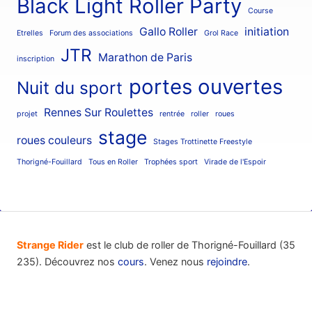
Black Light Roller Party
Course
Gallo Roller
initiation
Etrelles
Forum des associations
Grol Race
JTR
Marathon de Paris
inscription
portes ouvertes
Nuit du sport
Rennes Sur Roulettes
projet
rentrée
roller
roues
stage
roues couleurs
Stages Trottinette Freestyle
Thorigné-Fouillard
Tous en Roller
Trophées sport
Virade de l'Espoir
Strange Rider
est le club de roller de Thorigné-Fouillard (35
235). Découvrez nos
cours
. Venez nous
rejoindre
.