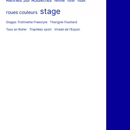
Rennes Sur Roulettes
rentrée
roller
roues
stage
roues couleurs
Stages Trottinette Freestyle
Thorigné-Fouillard
Tous en Roller
Trophées sport
Virade de l'Espoir