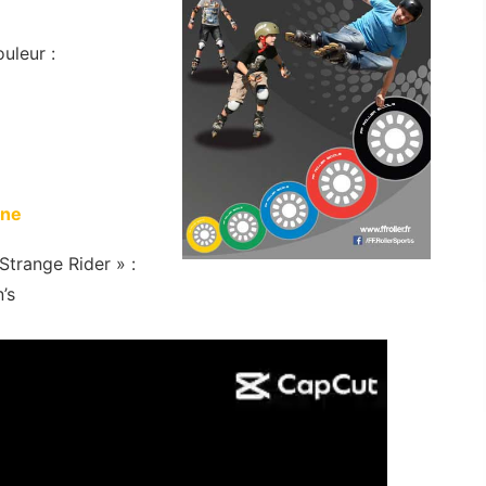
uleur :
une
Strange Rider » :
’s