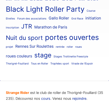
Black Light Roller Party
Course
Gallo Roller
initiation
Etrelles
Forum des associations
Grol Race
JTR
Marathon de Paris
inscription
portes ouvertes
Nuit du sport
Rennes Sur Roulettes
projet
rentrée
roller
roues
stage
roues couleurs
Stages Trottinette Freestyle
Thorigné-Fouillard
Tous en Roller
Trophées sport
Virade de l'Espoir
Strange Rider
est le club de roller de Thorigné-Fouillard (35
235). Découvrez nos
cours
. Venez nous
rejoindre
.