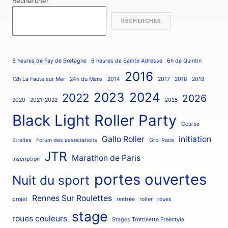
Rechercher
RECHERCHER
6 heures de Fay de Bretagne
6 heures de Sainte Adresse
6h de Quintin
2016
12h La Faute sur Mer
24h du Mans
2014
2017
2018
2019
2023
2024
2022
2026
2020
2021-2022
2025
Black Light Roller Party
Course
Gallo Roller
initiation
Etrelles
Forum des associations
Grol Race
JTR
Marathon de Paris
inscription
portes ouvertes
Nuit du sport
Rennes Sur Roulettes
projet
rentrée
roller
roues
stage
roues couleurs
Stages Trottinette Freestyle