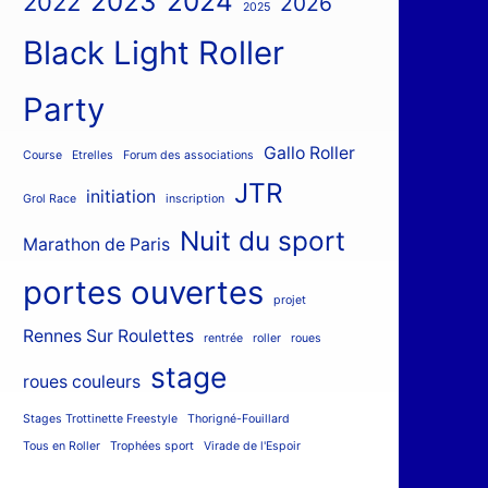
2023
2024
2022
2026
2025
Black Light Roller
Party
Gallo Roller
Course
Etrelles
Forum des associations
JTR
initiation
Grol Race
inscription
Nuit du sport
Marathon de Paris
portes ouvertes
projet
Rennes Sur Roulettes
rentrée
roller
roues
stage
roues couleurs
Stages Trottinette Freestyle
Thorigné-Fouillard
Tous en Roller
Trophées sport
Virade de l'Espoir