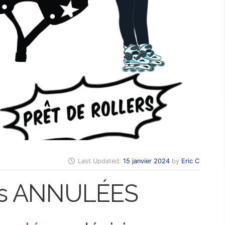
Last Updated:
15 janvier 2024
by
Eric C
tes ANNULÉES